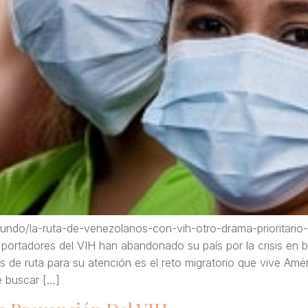
/mundo/la-ruta-de-venezolanos-con-vih-otro-drama-prioritari
portadores del VIH han abandonado su país por la crisis en 
as de ruta para su atención es el reto migratorio que vive Amé
 buscar […]